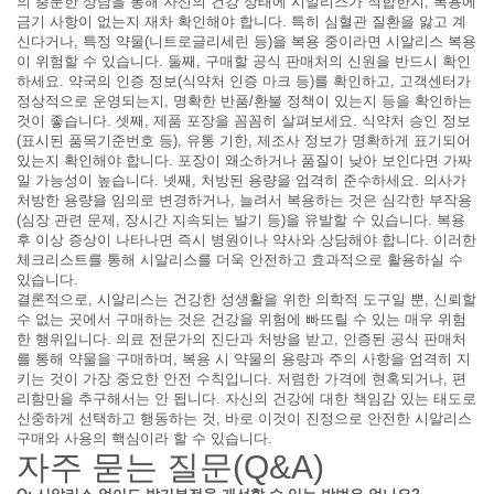
의 충분한 상담을 통해 자신의 건강 상태에 시알리스가 적합한지, 복용에
금기 사항이 없는지 재차 확인해야 합니다. 특히 심혈관 질환을 앓고 계
신다거나, 특정 약물(니트로글리세린 등)을 복용 중이라면 시알리스 복용
이 위험할 수 있습니다. 둘째, 구매할 공식 판매처의 신원을 반드시 확인
하세요. 약국의 인증 정보(식약처 인증 마크 등)를 확인하고, 고객센터가
정상적으로 운영되는지, 명확한 반품/환불 정책이 있는지 등을 확인하는
것이 좋습니다. 셋째, 제품 포장을 꼼꼼히 살펴보세요. 식약처 승인 정보
(표시된 품목기준번호 등), 유통 기한, 제조사 정보가 명확하게 표기되어
있는지 확인해야 합니다. 포장이 왜소하거나 품질이 낮아 보인다면 가짜
일 가능성이 높습니다. 넷째, 처방된 용량을 엄격히 준수하세요. 의사가
처방한 용량을 임의로 변경하거나, 늘려서 복용하는 것은 심각한 부작용
(심장 관련 문제, 장시간 지속되는 발기 등)을 유발할 수 있습니다. 복용
후 이상 증상이 나타나면 즉시 병원이나 약사와 상담해야 합니다. 이러한
체크리스트를 통해 시알리스를 더욱 안전하고 효과적으로 활용하실 수
있습니다.
결론적으로, 시알리스는 건강한 성생활을 위한 의학적 도구일 뿐, 신뢰할
수 없는 곳에서 구매하는 것은 건강을 위험에 빠뜨릴 수 있는 매우 위험
한 행위입니다. 의료 전문가의 진단과 처방을 받고, 인증된 공식 판매처
를 통해 약물을 구매하며, 복용 시 약물의 용량과 주의 사항을 엄격히 지
키는 것이 가장 중요한 안전 수칙입니다. 저렴한 가격에 현혹되거나, 편
리함만을 추구해서는 안 됩니다. 자신의 건강에 대한 책임감 있는 태도로
신중하게 선택하고 행동하는 것, 바로 이것이 진정으로 안전한 시알리스
구매와 사용의 핵심이라 할 수 있습니다.
자주 묻는 질문(Q&A)