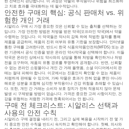
한 선택인지 판단합니다. 이 과정은 약물의 부작용이나 위험을 최소화하
고 치료 효과를 극대화하는 데 필수적입니다.
안전한 구매의 핵심: 공식 판매처 vs. 위
험한 개인 거래
시알리스 구매 시 가장 중요한 것은 신뢰할 수 있는 출처를 선택하는 것
입니다. 가장 안전한 방법은 처방을 받은 약국(오프라인 약국)에서 약을
수령하는 것입니다. 이 약국들은 약사의 감독 하에 적법한 절차를 통해
제품을 공급하며, 제품의 진위 여부와 유통 기한을 보장합니다. 인터넷을
통한 구매를 고려한다면, 반드시 한국 식품의약품안전처(MFDS) 또는 관
련 기관에서 공식 인증을 받은 온라인 약사약국을 선택해야 합니다. 이들
약국은 온라인 상에서도 약사와의 상담을 통해 처방을 확인하거나 처방
전을 요구하며, 제품의 유통 경로를 투명하게 공개합니다. 반면, 신뢰할
수 없는 온라인 쇼핑몰이나 개인 간 거래 플랫폼, 소셜 미디어에서의 판
매는 절대 피해야 합니다. 이곳에서는 진품인지 확인할 수 없는 제품이
저렴하게 판매될 수 있으며, 가짜 약물은 효과가 전혀 없을 뿐만 아니라
해로운 성분을 포함해 심각한 부작용이나 건강 위험을 초래할 수 있습니
다. 또한, 개인 간 거래는 소비자 보호 장치가 전혀 적용되지 않아 문제
발생 시 구제받을 방법이 없습니다. 가격은 중요한 고려 사항이지만, 건
강을 위협하는 저렴한 가격에 현혹되어서는 안 됩니다.
구매 전 체크리스트: 시알리스 선택과
사용의 안전 수칙
시알리스 구매 결정을 내리기 전, 그리고 실제 복용을 시작하기 전 몇 가
지 중요한 안전 수칙을 반드시 숙지하고 확인해야 합니다. 첫째, 의사와