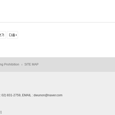
ng Prohibition
SITE MAP
02) 831-2759, EMAIL : dwunon@naver.com
]