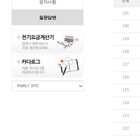
번호
공지사항
131
질문답변
130
129
128
127
126
125
124
123
122