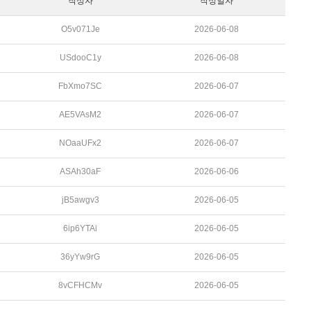
작성자
작성일자
O5v071Je
2026-06-08
USdooC1y
2026-06-08
FbXmo7SC
2026-06-07
AE5VAsM2
2026-06-07
NOaaUFx2
2026-06-07
ASAh30aF
2026-06-06
jB5awgv3
2026-06-05
6ip6YTAi
2026-06-05
36yYw9rG
2026-06-05
8vCFHCMv
2026-06-05