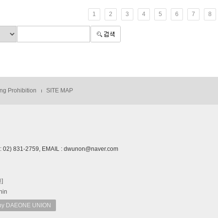
1
2
3
4
5
6
7
8
ng Prohibition
SITE MAP
02) 831-2759, EMAIL : dwunon@naver.com
]
nin
 DAEONE UNION