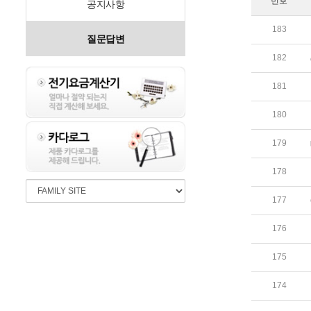
번호
공지사항
183
질문답변
182
181
180
179
178
177
176
175
174