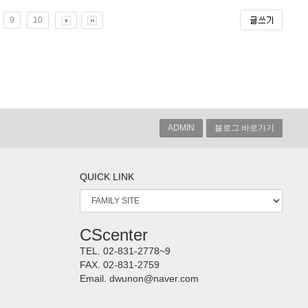
9
10
ADMIN
블로그 바로가기
QUICK LINK
CScenter
TEL.
02-831-2778~9
FAX.
02-831-2759
Email.
dwunon@naver.com