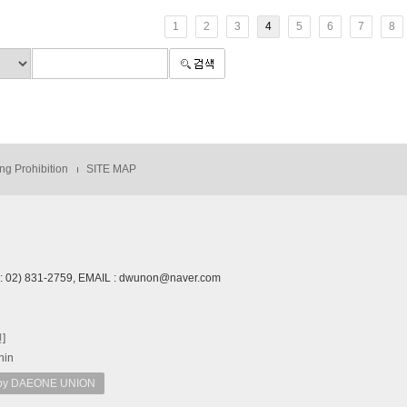
1
2
3
4
5
6
7
8
ng Prohibition
SITE MAP
02) 831-2759, EMAIL : dwunon@naver.com
]
nin
 DAEONE UNION