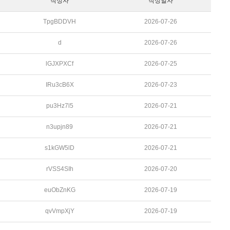
작성자
작성일자
TpgBDDVH
2026-07-26
d
2026-07-26
lGJXPXCf
2026-07-25
IRu3cB6X
2026-07-23
pu3Hz7l5
2026-07-21
n3upjn89
2026-07-21
s1kGW5lD
2026-07-21
rVSS4SIh
2026-07-20
euObZnKG
2026-07-19
qvVmpXjY
2026-07-19