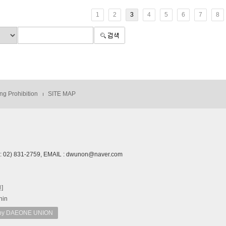
1
2
3
4
5
6
7
8
ng Prohibition
SITE MAP
02) 831-2759, EMAIL : dwunon@naver.com
]
nin
 DAEONE UNION