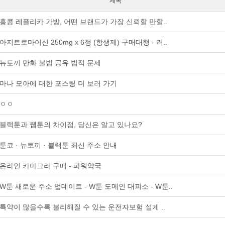
제목
홍콩 레플리카 가방, 어떤 브랜드가 가장 신뢰할 만할..
아지트로마이신 250mg x 6정 (항생제) 구매대행 - 러..
뉴토끼 만화 불법 공유 법적 문제
마나 모아에 대한 포스팅 더 보러 가기
ㅇㅇ
블랙툰과 웹툰의 차이점, 당신은 알고 있나요?
툰코 · 뉴토끼 · 블랙툰 최신 주소 안내
온라인 카마그라 구매 - 파워약국
W툰 새로운 주소 업데이트 - W툰 도메인 대피소 - W툰..
특약이 많을수록 불리해질 수 있는 운전자보험 설계 ..