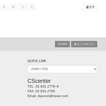
9
10
ADMIN
블로그 바로가기
QUICK LINK
CScenter
TEL.
02-831-2778~9
FAX.
02-831-2759
Email.
dwunon@naver.com