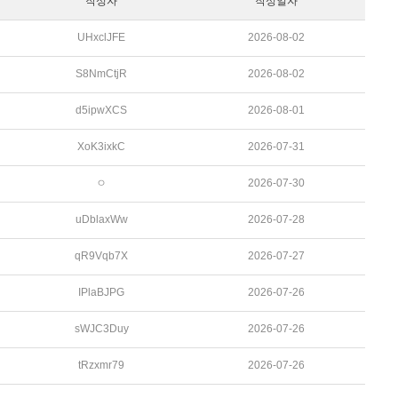
작성자
작성일자
UHxclJFE
2026-08-02
S8NmCtjR
2026-08-02
d5ipwXCS
2026-08-01
XoK3ixkC
2026-07-31
ㅇ
2026-07-30
uDblaxWw
2026-07-28
qR9Vqb7X
2026-07-27
IPlaBJPG
2026-07-26
sWJC3Duy
2026-07-26
tRzxmr79
2026-07-26