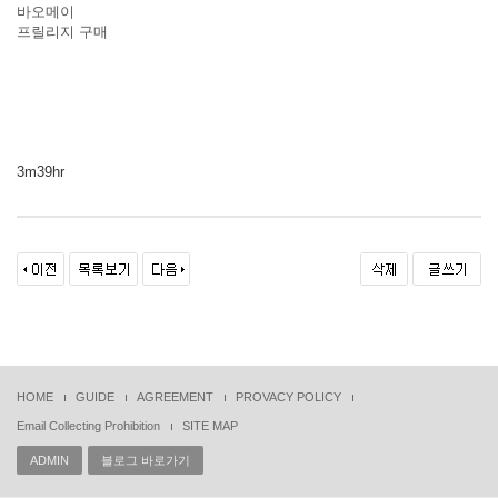
바오메이
프릴리지 구매
3m39hr
HOME
GUIDE
AGREEMENT
PROVACY POLICY
Email Collecting Prohibition
SITE MAP
ADMIN
블로그 바로가기