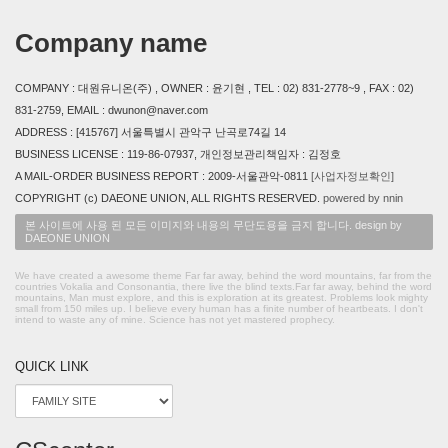
Company name
COMPANY : 대원유니온(주) , OWNER : 윤기현 , TEL : 02) 831-2778~9 , FAX : 02)
831-2759, EMAIL : dwunon@naver.com
ADDRESS : [415767] 서울특별시 관악구 난곡로74길 14
BUSINESS LICENSE : 119-86-07937, 개인정보관리책임자 : 김정호
A MAIL-ORDER BUSINESS REPORT : 2009-서울관악-0811
[사업자정보확인]
COPYRIGHT (c) DAEONE UNION, ALL RIGHTS RESERVED.
powered by nnin
본 사이트에 사용 된 모든 이미지와 내용의 무단도용을 금지 합니다. design by
DAEONE UNION
We have created a awesome theme Far far away, behind the word mountains, far from the
countries Vokalia and Consonantia, there live the blind texts.Far far away, behind the word
mountains, Man must explore, and this is exploration at its greatest. Problems look mighty
small from 150 miles up. I believe every human has a finite number of heartbeats. I don't
intend to waste any of mine. Science has not yet mastered prophecy.
QUICK LINK