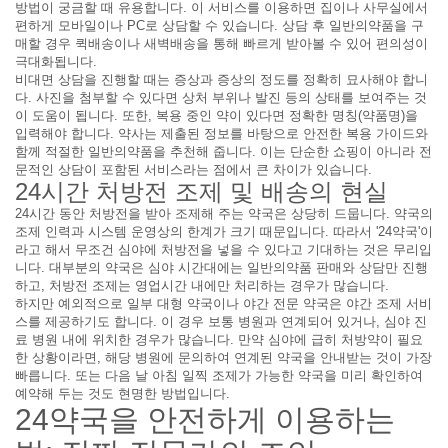
방법이 궁금할 때 유용합니다. 이 서비스를 이용하면 집이나 사무실에서
편하게 모바일이나 PC로 상담할 수 있습니다. 상담 후 일반의약품을 구
매할 경우 퀵배송이나 새벽배송을 통해 빠르게 받아볼 수 있어 편의성이
극대화됩니다.
비대면 상담을 진행할 때는 증상과 증상의 정도를 정확히 묘사해야 합니
다. 사진을 첨부할 수 있다면 상처 부위나 발진 등의 상태를 보여주는 것
이 도움이 됩니다. 또한, 복용 중인 약이 있다면 정확한 명칭(약품명)을
입력해야 합니다. 약사는 제출된 정보를 바탕으로 안전한 복용 가이드와
함께 적절한 일반의약품을 추천해 줍니다. 이는 단순한 쇼핑이 아니라 전
문적인 상담이 포함된 서비스라는 점에서 큰 차이가 있습니다.
24시간 처방전 조제 및 배송의 현실
24시간 동안 처방전을 받아 조제해 주는 약국은 상당히 드뭅니다. 약국의
조제 인력과 시스템 운영상의 한계가 크기 때문입니다. 따라서 '24약국'이
라고 해서 무조건 심야에 처방전을 넣을 수 있다고 기대하는 것은 무리입
니다. 대부분의 약국은 심야 시간대에는 일반의약품 판매와 상담만 진행
하고, 처방전 조제는 영업시간 내에만 처리하는 경우가 많습니다.
하지만 예외적으로 일부 대형 약국이나 야간 전문 약국은 야간 조제 서비
스를 제공하기도 합니다. 이 경우 보통 병원과 연계되어 있거나, 심야 진
료 병원 내에 위치한 경우가 많습니다. 만약 심야에 급히 처방약이 필요
한 상황이라면, 해당 병원에 문의하여 연계된 약국을 안내받는 것이 가장
빠릅니다. 또는 다음 날 아침 일찍 조제가 가능한 약국을 미리 확인하여
예약해 두는 것도 현명한 방법입니다.
24약국을 안전하게 이용하는