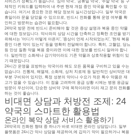
서비스가 정확도가 높습니다. '심야 약국', '공휴일 약국', '주말 약국' 등 구
체적인 키워드를 입력하여 내 주변 현재 개점 중인 약국을 확인할 수 있
습니다. 여기서 중요한 것은 해당 정보의 실시간성입니다. 일부 약국은
휴일이라 문을 닫았을 수 있으므로, 반드시 전화를 통해 운영 여부를 확
인하고 방문하는 습관이 필요합니다.
24약국 방문 전에 반드시 준비해야 할 것은 증상 설명과 복용 중인 약물
에 대한 정보입니다. 약사와의 상담 시간을 단축하고 정확한 조언을 받기
위해서는 '어디가 어떻게 아픈지', '증상이 언제 시작되었는지', '현재 복용
중인 다른 약이 있는지' 등을 명확히 전달해야 합니다. 특히, 고혈압, 당뇨
등 만성 질환 약을 복용 중이라면 이에 대한 정보를 반드시 알려야 합니
다. 일반적인 소화제나 감기약이라도 기존 약물과 상호작용할 위험이 있
기 때문입니다.
24시간 운영을 표방하는 약국이라 해도 모든 품목을 구비하고 있을 수는
없습니다. 진통제, 해열제, 소화제, 상처 치료제 등 일반적인 상비약은 대
부분 구비되어 있지만, 특정 성분의 약이나 수요가 적은 특수 약품은 재
고가 없을 수 있습니다. 이 점을 고려하여 응급 상황 시에는 병원 응급실
방문이 우선이며, 단순한 상비약 구매 목적이라면 미리 재고 문의 전화를
하는 것이 좋습니다.
비대면 상담과 처방전 조제: 24
약국의 스마트한 활용법
온라인 복약 상담 서비스 활용하기
24약국의 진화된 형태 중 하나가 바로 비대면 온라인 상담입니다. 일부
플랫폼은 24시간 약사 상담을 제공하여,에 갑자기 약이 필요하거나 복용