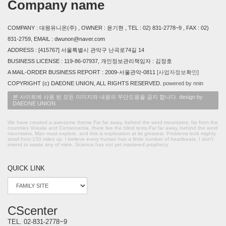
Company name
COMPANY : 대원유니온(주) , OWNER : 윤기현 , TEL : 02) 831-2778~9 , FAX : 02)
831-2759, EMAIL : dwunon@naver.com
ADDRESS : [415767] 서울특별시 관악구 난곡로74길 14
BUSINESS LICENSE : 119-86-07937, 개인정보관리책임자 : 김정호
A MAIL-ORDER BUSINESS REPORT : 2009-서울관악-0811
[사업자정보확인]
COPYRIGHT (c) DAEONE UNION, ALL RIGHTS RESERVED.
powered by nnin
본 사이트에 사용 된 모든 이미지와 내용의 무단도용을 금지 합니다. design by
DAEONE UNION
We have created a awesome theme Far far away, behind the word mountains, far from the
countries Vokalia and Consonantia, there live the blind texts.Far far away, behind the word
mountains, Man must explore, and this is exploration at its greatest. Problems look mighty
small from 150 miles up. I believe every human has a finite number of heartbeats. I don't
intend to waste any of mine. Science has not yet mastered prophecy.
QUICK LINK
CScenter
TEL.
02-831-2778~9