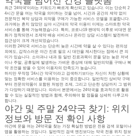
약국을 넘어선 건강 플랫폼
최근 '24약국'이라는 키워드가 빠르게 확산되고 있습니다. 이는 단순히 2
4시간 문을 여는 약국을 의미하는 것을 넘어, 시간과 공간의 제약 없이
전문적인 복약 상담과 의약품 구매가 가능한 서비스 모델을 포괄합니다.
과거에는 흔치 않았던 심야 시간대의 약국 이용이 이제는 스마트한 약국
서비스를 통해 가능해졌습니다. 특히, 코로나19 팬데믹 이후로 비대면 문
화가 정착되면서 조제약 배송 서비스나 온라인 상담 시스템이 발전하여
접근성이 크게 개선되었습니다.
이러한 24약국 서비스는 단순히 늦은 시간에 약을 살 수 있다는 편의성
외에도, 갑작스러운 야간 진료 필요 시 대안을 제시한다는 점에서 큰 의
미가 있습니다. 소아과나 내과 등 일반 진료과목이 문을 닫는 늦은 저녁
이나 주말, 공휴일에 발생하는 가벼운 증상에 대해 일반의약품 구매나 복
약 조언을 받을 수 있어 이용자의 만족도가 높습니다.
하지만 무작정 '24시간 약국'이라고 검색하기보다는 자신이 처한 상황에
맞는 정확한 서비스를 이용하는 것이 중요합니다. 일반적인 상비약 구매
부터 전문의약품이 포함된 처방전 조제, 그리고 단순한 상담까지 그 범위
가 다양하기 때문입니다. 따라서 본문에서는 24약국을 효과적으로 활용
할 수 있는 실질적인 방법과 함께, 주의해야 할 점들을 상세히 다루고자
합니다.
야간 및 주말 24약국 찾기: 위치
정보와 방문 전 확인 사항
야간에 문을 여는 24약국을 찾는 가장 확실한 방법은 전용 검색 포털이나
앱을 활용하는 것입니다. 일반적인 검색 엔진보다는 약국 전용 위치 정보