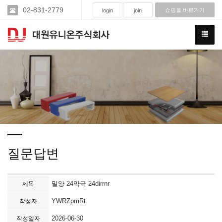
02-831-2779
쇼핑몰 바로가기
login
join
질문답변
밀양 24약국 24dirrnr
제목
YWRZpmRt
작성자
2026-06-30
작성일자