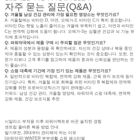
자주 묻는 질문(Q&A)
Q: 겨울철 남성 건강 관리에 가장 필요한 영양소는 무엇인가요?
A: 겨울철에는 비타민 D, 아연, 오메가-3, 비타민 C가 특히 중요합니다.
비타민 D는 햇빛 노출이 줄어드는 겨울에 부족하기 쉽고, 아연과 비타민
C는 면역력 강화에 도움이 됩니다. 오메가-3는 심혈관 건강과 뇌 기능 유
지에 효과적입니다.
Q: 파워약국에서 제품 구매 시 주의할 점은 무엇인가요?
A: 제품의 성분과 용량을 꼭 확인하세요. 자신의 건강 상태나 복용 중인
약과 충돌할 수 있는 성분이 있는지 확인하는 것이 중요합니다. 또한, 전
문가 리뷰나 고객 후기를 참고하여 제품의 효과와 신뢰성을 판단하는 것
이 좋습니다.
Q: 쇼핑 대축제 기간에 가장 인기 있는 제품은 무엇인가요?
A: 일반적으로 비타민 복합제, 면역력 강화 제품, 근육 유지 보조제 등이
인기입니다. 특히, 겨울철 피로 회복을 위한 비타민 B 복합제와 면역력
강화를 위한 프로바이오틱스가 많이 판매됩니다.
키워드: 남성 건강 관리, 겨울철 영양제, 파워약국 쇼핑 대축제, 면역력
강화 제품, 건강 보조식품 추천
시알리스 부작용 이후 파워이렉트로 바꾼 솔직한 경험
센트립 올바른 복용 방법 안내
발기부전, 20대부터 관리해야 하는 이유
[파워약국] WINTER 부부생활 쇼핑 페스티벌