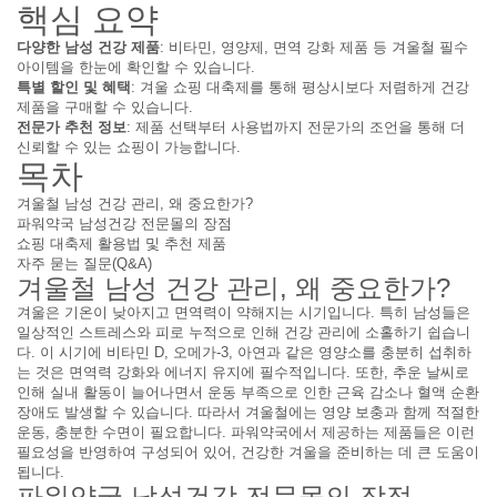
핵심 요약
다양한 남성 건강 제품
: 비타민, 영양제, 면역 강화 제품 등 겨울철 필수
아이템을 한눈에 확인할 수 있습니다.
특별 할인 및 혜택
: 겨울 쇼핑 대축제를 통해 평상시보다 저렴하게 건강
제품을 구매할 수 있습니다.
전문가 추천 정보
: 제품 선택부터 사용법까지 전문가의 조언을 통해 더
신뢰할 수 있는 쇼핑이 가능합니다.
목차
겨울철 남성 건강 관리, 왜 중요한가?
파워약국 남성건강 전문몰의 장점
쇼핑 대축제 활용법 및 추천 제품
자주 묻는 질문(Q&A)
겨울철 남성 건강 관리, 왜 중요한가?
겨울은 기온이 낮아지고 면역력이 약해지는 시기입니다. 특히 남성들은
일상적인 스트레스와 피로 누적으로 인해 건강 관리에 소홀하기 쉽습니
다. 이 시기에 비타민 D, 오메가-3, 아연과 같은 영양소를 충분히 섭취하
는 것은 면역력 강화와 에너지 유지에 필수적입니다. 또한, 추운 날씨로
인해 실내 활동이 늘어나면서 운동 부족으로 인한 근육 감소나 혈액 순환
장애도 발생할 수 있습니다. 따라서 겨울철에는 영양 보충과 함께 적절한
운동, 충분한 수면이 필요합니다. 파워약국에서 제공하는 제품들은 이런
필요성을 반영하여 구성되어 있어, 건강한 겨울을 준비하는 데 큰 도움이
됩니다.
파워약국 남성건강 전문몰의 장점