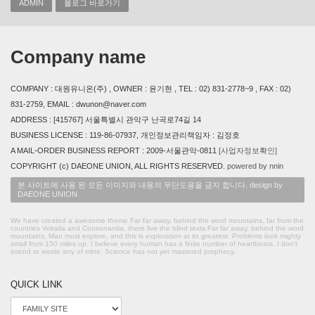
ADMIN
블로그 바로가기
Company name
COMPANY : 대원유니온(주) , OWNER : 윤기현 , TEL : 02) 831-2778~9 , FAX : 02)
831-2759, EMAIL : dwunon@naver.com
ADDRESS : [415767] 서울특별시 관악구 난곡로74길 14
BUSINESS LICENSE : 119-86-07937, 개인정보관리책임자 : 김정호
A MAIL-ORDER BUSINESS REPORT : 2009-서울관악-0811
[사업자정보확인]
COPYRIGHT (c) DAEONE UNION, ALL RIGHTS RESERVED.
powered by nnin
본 사이트에 사용 된 모든 이미지와 내용의 무단도용을 금지 합니다. design by
DAEONE UNION
We have created a awesome theme Far far away, behind the word mountains, far from the
countries Vokalia and Consonantia, there live the blind texts.Far far away, behind the word
mountains, Man must explore, and this is exploration at its greatest. Problems look mighty
small from 150 miles up. I believe every human has a finite number of heartbeats. I don't
intend to waste any of mine. Science has not yet mastered prophecy.
QUICK LINK