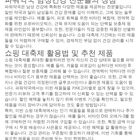
파워약국은 남성 건강에 특화된 다양한 제품을 제공하는 전문몰입니다.
일반 약국과 달리 남성들의 건강 문제를 깊이 이해하고, 그에 맞는 솔루
션을 제안합니다. 예를 들어, 피로 회복을 위한 비타민 복합제, 면역력 강
화를 위한 프로바이오틱스, 근육 유지에 도움이 되는 단백질 보충제 등
제품 라인업이 풍부합니다. 또한, 전문가들이 직접 검증한 제품만 선별하
여 판매하기 때문에 신뢰성이 높습니다. 쇼핑 대축제 기간에는 이런 제품
들을 더 저렴하게 구매할 수 있어, 경제적인 부담 없이 건강 관리를 시작
할 수 있습니다.
쇼핑 대축제 활용법 및 추천 제품
쇼핑 대축제를 최대한 활용하려면 먼저 자신의 건강 상태와 필요를 파악
하는 것이 중요합니다. 예를 들어, 겨울철 피로감이 심하다면 비타민 B
복합제나 철분 보충제를 고려해 볼 수 있습니다. 면역력이 약하다면 아연
이나 비타민 C가 풍부한 제품을 선택하는 것이 좋습니다. 또한, 근육 유
지나 관절 건강이 걱정된다면 글루코사민이나 콜라겐 제품도 도움이 됩
니다. 파워약국에서는 이런 제품들을 카테고리별로 쉽게 찾을 수 있으며,
전문가 리뷰와 고객 후기를 참고하여 더 신뢰할 수 있는 선택을 할 수 있
습니다. 할인 혜택을 놓치지 않기 위해 이벤트 기간을 확인하고, 필요한
제품을 미리 장바구니에 담아두는 것도 좋은 방법입니다.
특히, 이번 쇼핑 대축제에서는 인기 제품들을 묶음으로 판매하거나 추가
할인을 제공하는 경우가 많습니다. 예를 들어, 비타민 D와 오메가-3를 함
께 구매하면 더 저렴한 가격에 구입할 수 있습니다. 또한, 특정 금액 이상
구매 시 무료 배송이나 사은품도 제공되니, 이런 혜택을 잘 활용하는 것
이 좋습니다. 건강 관리는 꾸준함이 중요하기 때문에, 이번 기회를 통해
필요한 제품을 미리 준비해 두는 것이 현명합니다.