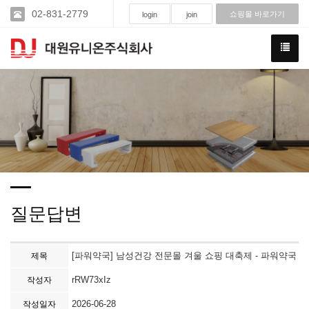
02-831-2779
쇼핑몰 바로가기
login
join
질문답변
[파워약국] 남성건강 전문몰 겨울 쇼핑 대축제 - 파워약국
제목
rRW73xIz
작성자
2026-06-28
작성일자