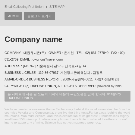
Email Collecting Prohibition
SITE MAP
ADMIN
블로그 바로가기
Company name
COMPANY : 대원유니온(주) , OWNER : 윤기현 , TEL : 02) 831-2778~9 , FAX : 02)
831-2759, EMAIL : dwunon@naver.com
ADDRESS : [415767] 서울특별시 관악구 난곡로74길 14
BUSINESS LICENSE : 119-86-07937, 개인정보관리책임자 : 김정호
A MAIL-ORDER BUSINESS REPORT : 2009-서울관악-0811
[사업자정보확인]
COPYRIGHT (c) DAEONE UNION, ALL RIGHTS RESERVED.
powered by nnin
본 사이트에 사용 된 모든 이미지와 내용의 무단도용을 금지 합니다. design by
DAEONE UNION
We have created a awesome theme Far far away, behind the word mountains, far from the
countries Vokalia and Consonantia, there live the blind texts.Far far away, behind the word
mountains, Man must explore, and this is exploration at its greatest. Problems look mighty
small from 150 miles up. I believe every human has a finite number of heartbeats. I don't
intend to waste any of mine. Science has not yet mastered prophecy.