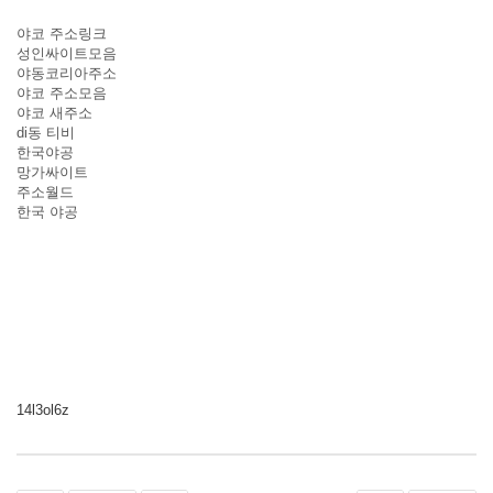
야코 주소링크
성인싸이트모음
야동코리아주소
야코 주소모음
야코 새주소
di동 티비
한국야공
망가싸이트
주소월드
한국 야공
14l3ol6z