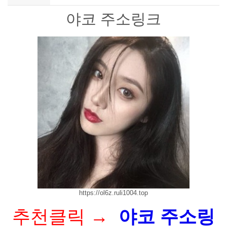
야코 주소링크
https://ol6z.ruli1004.top
추천클릭 →
야코 주소링