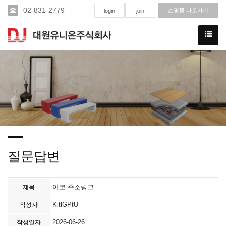
02-831-2779
쇼핑몰 바로가기
login
join
질문답변
야코 주소링크
제목
KitlGPtU
작성자
2026-06-26
작성일자