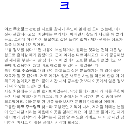
크
야코 주소링크
관련된 자료를 찾다가 우연히 알게 된 곳이 있는데, 여기
진짜 괜찮더라고요. 예전에는 여기저기 헤매면서 찾느라 시간을 꽤 썼거
든요. 그런데 이건 마치 보물창고 같은 느낌이랄까? 제가 원하는 정보가
쏙쏙 보여서 신기했어요.
보통 정보를 찾다 보면 내용이 부실하거나, 원하는 것과는 전혀 다른 방
향으로 흘러갈 때가 많잖아요. 근데 여기는 다르더라고요. 제가 궁금해했
던 세세한 부분까지 잘 정리가 되어 있어서 고민할 필요가 없었어요. 덕
분에 헛걸음하지 않고 바로 해결할 수 있어서 좋았습니다.
특히
야코 주소링크
대해 깊이 파고들고 싶은 분들에게는 더 없이 좋은
자료가 될 것 같아요. 저도 여기서 얻은 새로운 사실들 덕분에 한층 더 이
해도가 높아졌거든요. 굳이 시간 내서 공부한 것보다 이곳에서 얻은 정보
가 더 와닿는 느낌이었어요.
사실 처음에는 의심반 호기반이었는데, 막상 들어가 보니 왜 다들 추천하
는지 바로 이해가 되더라고요. 제 기준에서는 지금까지 본 것 중에 단연
최고였어요. 여러분도 한 번쯤 둘러보시면 분명히 만족하실 거예요.
그동안
야코 주소링크
찾느라 고생했던 기억이 나서, 저처럼 헤매는 분들
이 없으시길 바라는 마음에 이곳을 알려드려요. 이 링크로 들어가면 제가
왜 이렇게 강력하게 추천하는지 금방 알 수 있을 거예요. 더 이상 시간 낭
비하지 마시고 이 좋은 곳에서 시작해 보세요.