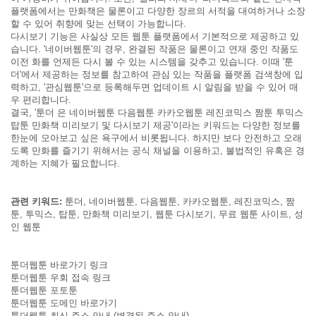
플랫폼에서는 만화책은 물론이고 다양한 장르의 서적을 대여하거나 소장
할 수 있어 취향에 맞는 선택이 가능합니다.
다시보기 기능은 사실상 모든 웹툰 플랫폼에서 기본적으로 제공하고 있
습니다. '네이버웹툰'의 경우, 완결된 작품은 물론이고 연재 중인 작품도
이전 화를 언제든 다시 볼 수 있는 시스템을 갖추고 있습니다. 이때 '툰
더'에서 제공하는 정보를 참고하여 관심 있는 작품을 플랫폼 검색창에 입
력하고, '관심웹툰'으로 등록해두면 업데이트 시 알림을 받을 수 있어 매
우 편리합니다.
결국, '툰더 은 네이버웹툰 다음웹툰 카카오웹툰 레진코믹스 짬툰 투믹스
탑툰 만화책 미리보기 및 다시보기 제공'이라는 키워드는 다양한 정보를
한눈에 모아보고 싶은 욕구에서 비롯됩니다. 하지만 보다 안전하고 오래
도록 만화를 즐기기 위해서는 공식 채널을 이용하고, 불법적인 유혹은 경
계하는 지혜가 필요합니다.
관련 키워드:
툰더, 네이버웹툰, 다음웹툰, 카카오웹툰, 레진코믹스, 짬
툰, 투믹스, 탑툰, 만화책 미리보기, 웹툰 다시보기, 무료 웹툰 사이트, 성
인 웹툰
툰더웹툰 바로가기 링크
툰더웹툰 우회 접속 링크
툰더웹툰 포토툰
툰더웹툰 도메인 바로가기
툰더웹툰 최신 주소 안내 (변경된 주소 안내)