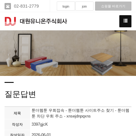
02-831-2779
쇼핑몰 바로가기
login
join
질문답변
툰더웹툰 우회접속 - 툰더웹툰 사이트주소 찾기 - 툰더웹
제목
툰 차단 우회 주소 - xnsejdnpqxns
3397gjcK
작성자
2026-06-01
작성일자