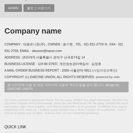
ADMIN
블로그 바로가기
Company name
COMPANY : 대원유니온(주) , OWNER : 윤기현 , TEL : 02) 831-2778~9 , FAX : 02)
831-2759, EMAIL : dwunon@naver.com
ADDRESS : [415767] 서울특별시 관악구 난곡로74길 14
BUSINESS LICENSE : 119-86-07937, 개인정보관리책임자 : 김정호
A MAIL-ORDER BUSINESS REPORT : 2009-서울관악-0811
[사업자정보확인]
COPYRIGHT (c) DAEONE UNION, ALL RIGHTS RESERVED.
powered by nnin
본 사이트에 사용 된 모든 이미지와 내용의 무단도용을 금지 합니다. design by
DAEONE UNION
We have created a awesome theme Far far away, behind the word mountains, far from the
countries Vokalia and Consonantia, there live the blind texts.Far far away, behind the word
mountains, Man must explore, and this is exploration at its greatest. Problems look mighty
small from 150 miles up. I believe every human has a finite number of heartbeats. I don't
intend to waste any of mine. Science has not yet mastered prophecy.
QUICK LINK