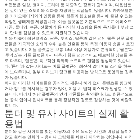
버웹툰은 일상, 코미디, 드라마 등 대중적인 장르가 강세이며, 다음웹툰
은 깊이 있는 스토리와 작화를 자랑하는 작품들이 많습니다. 카카오웹툰
은 카카오페이지와의 연동을 통해 웹툰과 웹소설을 동시에 즐길 수 있는
확장된 생태계를 제공합니다. 이들 플랫폼은 기본적으로 무료 에피소드
제공, 쿨타임, 쿠폰, 선물하기 등 다양한 시스템을 통해 독자들이 부담 없
이 만화를 감상할 수 있도록 지원하고 있습니다.
이와 더불어 레진코믹스, 짬툰, 투믹스, 탑툰과 같은 성인 웹툰 전문 플랫
폼들은 자극적인 소재와 수위 높은 연출을 통해 특정 이용자 층을 사로잡
고 있습니다. 이들 플랫폼은 보통 19세 이상 이용가로 분류되며, '짬툰'과
'투믹스'는 기존 플랫폼에서 다루기 힘든 선정적이고 에로틱한 장르를 주
로 다루며, '탑툰'은 독보적인 작화와 스토리로 팬덤을 형성하고 있습니
다. '툰더'와 같은 사이트는 이들 플랫폼의 최신작 업데이트 소식을 한눈
에 보여주거나, 일부 미리보기 링크를 제공하는 방식으로 운영되는 경우
가 많습니다.
하지만 이러한 사이트들은 공식적인 제휴나 허가 없이 콘텐츠를 링크하
거나 정보를 게시하는 경우가 많아, 이용 시 법적 리스크가 발생할 수 있
습니다. 따라서 해당 플랫폼의 인기 작품들은 확인했더라도, 최종적으로
는 공식 앱이나 웹사이트를 통해 정상적인 경로로 감상하는 것이 바람직
합니다.
툰더 및 유사 사이트의 실제 활
용법
툰더와 같은 사이트를 찾는 이용자의 주요 목적은 시간과 비용을 들이지
않고 원하는 만화의 내용이나 그림체를 빠르게 파악하는 것입니다. 이러