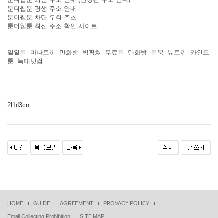
툰더웹툰 평생 주소 안내
툰더웹툰 차단 우회 주소
툰더웹툰 최신 주소 확인 사이트
일일툰
마나토끼
만화방
빅픽쳐
무료툰
만화방
툰북
뉴토끼
카인드
툰
늑대닷컴
2l1d3cn
HOME
GUIDE
AGREEMENT
PROVACY POLICY
Email Collecting Prohibition
SITE MAP