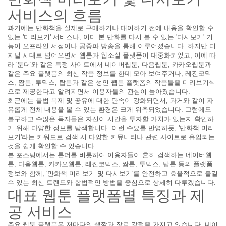
서비스의 흐름
과거에는 만화책을 실제로 구매하거나 대여하기 전에 내용을 확인할 수
있는 '미리보기' 서비스나, 이미 본 만화를 다시 볼 수 있는 '다시보기' 기
능이 오프라인 서점이나 공중파 방송을 통해 이루어졌습니다. 하지만 디
지털 시대로 넘어오면서 웹툰과 웹소설 플랫폼이 대중화되었고, 이에 따
라 '툰더'와 같은 특정 사이트에서 네이버웹툰, 다음웹툰, 카카오웹툰과
같은 주요 플랫폼의 최신 작품 정보를 한데 모아 보여주거나, 레진코믹
스, 짬툰, 투믹스, 탑툰과 같은 성인 웹툰 플랫폼의 작품들을 미리보기식
으로 제공한다고 알려지면서 이용자들의 관심이 높아졌습니다.
최근에는 불법 복제 및 공유에 대한 단속이 강화되면서, 과거와 같이 자
유롭게 전체 내용을 볼 수 있는 환경은 크게 위축되었습니다. 그럼에도
불구하고 수많은 독자들은 자신이 시간을 투자할 가치가 있는지 확인하
기 위해 다양한 정보를 탐색합니다. 이런 수요를 반영하듯, '만화책 미리
보기'라는 키워드로 검색 시 다양한 커뮤니티나 관련 사이트로 유입되는
것을 쉽게 확인할 수 있습니다.
본 포스팅에서는 툰더를 비롯하여 이용자들이 흔히 검색하는 네이버웹
툰, 다음웹툰, 카카오웹툰, 레진코믹스, 짬툰, 투믹스, 탑툰 등의 플랫폼
정보와 함께, '만화책 미리보기 및 다시보기'를 안전하고 효율적으로 즐길
수 있는 최신 트렌드와 합법적인 방법을 중심으로 상세히 다루겠습니다.
대표 웹툰 플랫폼별 특징과 제
공 서비스
주요 웹툰 플랫폼은 저마다의 색깔과 장르 강점을 가지고 있습니다. 네이