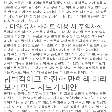
한 사이트들은 보통 네이버웹툰의 '웹툰이지'나 다음웹툰의 인기 작품 리
스트를 편집하여 보여주며, 가끔 쿠폰 지급 이벤트 정보나 최신 연재일정
을 한눈에 보여주는 장점이 있습니다. 일부 사이트는 레진코믹스나 짬툰
의 성인 작품에 대한 짧은 클립 영상이나 썸네일 이미지를 제공하여 호기
심을 유발하기도 합니다.
툰더와 유사 사이트 이용 시 주의사항
툰더와 같은 외부 사이트를 이용할 때 가장 경계해야 할 것은 바로 악성
코드와 피싱입니다. 무료로 최신 만화를 볼 수 있다고 유도한 후 사용자
의 개인정보를 탈취하거나, 스마트폰에 악성 앱을 설치하게 하는 수법이
빈번하게 발생하고 있습니다. 또한, 이러한 사이트들은 수시로 도메인을
변경하거나 접속이 불안정하여 사용자에게 불편을 줄 수 있습니다.
만약 특정 작가의 작품이나 특정 플랫폼의 인기작이 궁금하다면, 해당 플
랫폼(네이버웹툰, 카카오웹툰 등)에서 제공하는 '첫 화 무료' 정책이나, '소
장하기' 기능을 활용하는 것이 훨씬 안전합니다. 또한, 만화책 미리보기
서비스를 제공한다고 광고하는 사이트 중 상당수는 불법 복제물을 유통
하는 창구로, 이는 작가와 플랫폼에 큰 피해를 주는 행위입니다.
합법적이고 안전한 만화책 미리
보기 및 다시보기 대안
툰더처럼 불확실한 외부 링크에 의존하지 않고도 웹툰과 만화책을 충분
히 즐길 수 있는 방법은 많습니다. 대표적으로 '네이버 시리즈'나 '카카오
페이지'에서는 방대한 양의 웹소설과 웹툰을 정기 구독권 형태로 제공합
니다. 이 서비스들은 월 구독료를 내면 수많은 작품을 제한 없이 볼 수 있
어 가성비가 뛰어납니다. 또한, '밀리의 서재'나 '리디북스'와 같은 전자책