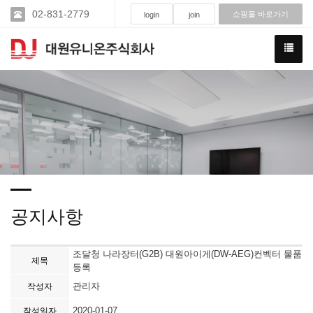
02-831-2779
쇼핑몰 바로가기
login
join
공지사항
조달청 나라장터(G2B) 대원아이게(DW-AEG)컨벡터 물품
제목
등록
관리자
작성자
2020-01-07
작성일자