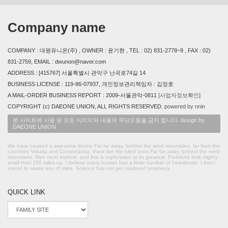
Company name
COMPANY : 대원유니온(주) , OWNER : 윤기현 , TEL : 02) 831-2778~9 , FAX : 02)
831-2759, EMAIL : dwunon@naver.com
ADDRESS : [415767] 서울특별시 관악구 난곡로74길 14
BUSINESS LICENSE : 119-86-07937, 개인정보관리책임자 : 김정호
A MAIL-ORDER BUSINESS REPORT : 2009-서울관악-0811
[사업자정보확인]
COPYRIGHT (c) DAEONE UNION, ALL RIGHTS RESERVED.
powered by nnin
본 사이트에 사용 된 모든 이미지와 내용의 무단도용을 금지 합니다. design by
DAEONE UNION
We have created a awesome theme Far far away, behind the word mountains, far from the
countries Vokalia and Consonantia, there live the blind texts.Far far away, behind the word
mountains, Man must explore, and this is exploration at its greatest. Problems look mighty
small from 150 miles up. I believe every human has a finite number of heartbeats. I don't
intend to waste any of mine. Science has not yet mastered prophecy.
QUICK LINK