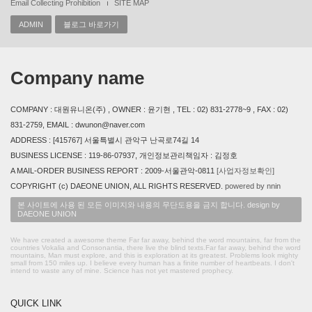
Email Collecting Prohibition
SITE MAP
ADMIN
블로그 바로가기
Company name
COMPANY : 대원유니온(주) , OWNER : 윤기현 , TEL : 02) 831-2778~9 , FAX : 02)
831-2759, EMAIL : dwunon@naver.com
ADDRESS : [415767] 서울특별시 관악구 난곡로74길 14
BUSINESS LICENSE : 119-86-07937, 개인정보관리책임자 : 김정호
A MAIL-ORDER BUSINESS REPORT : 2009-서울관악-0811
[사업자정보확인]
COPYRIGHT (c) DAEONE UNION, ALL RIGHTS RESERVED.
powered by nnin
본 사이트에 사용 된 모든 이미지와 내용의 무단도용을 금지 합니다. design by
DAEONE UNION
We have created a awesome theme Far far away, behind the word mountains, far from the
countries Vokalia and Consonantia, there live the blind texts.Far far away, behind the word
mountains, Man must explore, and this is exploration at its greatest. Problems look mighty
small from 150 miles up. I believe every human has a finite number of heartbeats. I don't
intend to waste any of mine. Science has not yet mastered prophecy.
QUICK LINK