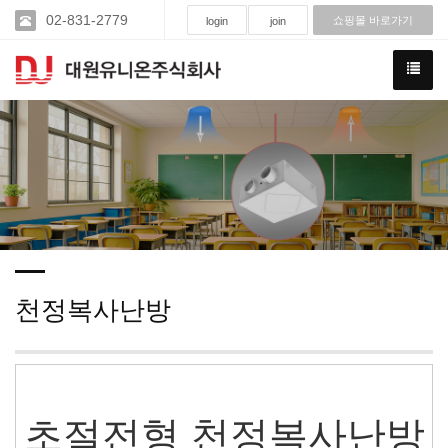
02-831-2779
쇼핑몰 바로가기
login
join
천정복사난방
초절전형 천정복사난방