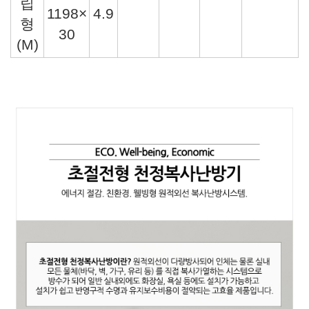
립
1198×
4.9
형
30
(M)