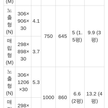
(M)
노
306×
출
906×
4.1
형
30
(N)
5 (1.
9.9 (3
750
645
5평)
평)
매
298×
립
898×
3.7
형
30
(M)
노
306×
출
1206
5.3
형
×30
(N)
6.6
13.2 (4
1000
860
(2평)
평)
매
298×