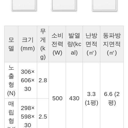
무
소비
발열
난방
동파방
모
크기
게
전력
량(kc
면적
지면적
델
(mm)
(k
(W)
al)
(㎡)
(㎡)
g)
노
306×
출
606×
2.8
형
30
(N)
3.3
6.6 (2
500
430
(1평)
평)
매
298×
립
598×
2.5
형
30