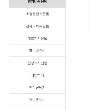
전기바닥난방
초절전탄소온돌
전자파차폐필름
에코전기온돌
공기순환기
천정복사난방
메탈히터
전기난방기
전기온수기