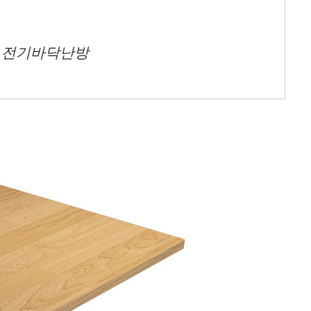
돌
전기바닥난방