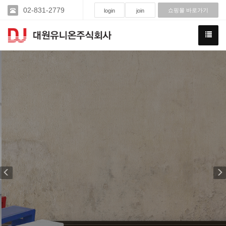
02-831-2779
쇼핑몰 바로가기
login
join
Previous
N
"에코전기온돌"
친환경 난방문화의 선두
주자!
에코전기온돌은 가장 간단하면서도 가장 견고한 구조로 인
테리어에 영향을 미치지 않아 깔끔합니다.
스테인레스(SUS304) 재질로 제작되어, 오래 사용하거나 습
기가 있어도 부식되지 않으며,
열에 강한 뛰어난 내구성과 빠른 열전달, 쾌적함 및 절전효과
가 우수한 바닥난방입니다.
Click more