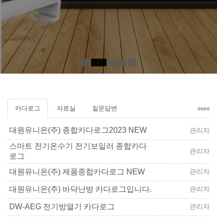
카다로그
자료실
질문답변
more
대원유니온(주) 종합카다로그2023 NEW
관리자
스마트 전기온수기 전기보일러 종합카다
관리자
로그
대원유니온(주) 제품종합카다로그 NEW
관리자
대원유니온(주) 바닥난방 카다로그입니다.
관리자
DW-AEG 전기방열기 카다로그
관리자