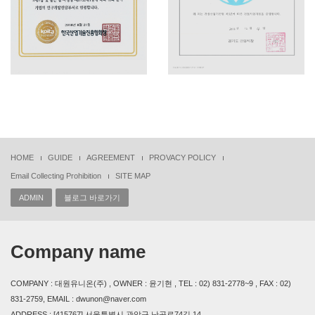
HOME
GUIDE
AGREEMENT
PROVACY POLICY
Email Collecting Prohibition
SITE MAP
ADMIN
블로그 바로가기
Company name
COMPANY : 대원유니온(주) , OWNER : 윤기현 , TEL : 02) 831-2778~9 , FAX : 02)
831-2759, EMAIL : dwunon@naver.com
ADDRESS : [415767] 서울특별시 관악구 난곡로74길 14